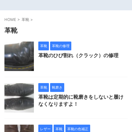
HOME
>
革靴
>
革靴
革靴
革靴の修理
革靴のひび割れ（クラック）の修理
革靴
靴磨き
革靴は定期的に靴磨きをしないと履け
なくなりますよ！
レザー
革靴
革靴の色補正