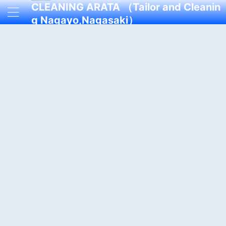
CLEANING ARATA （Tailor and Cleanin
g Nagayo,Nagasaki）
着心地が良くスタイリッシュなオーダースーツをフィッティン
グ、メンテナンスするテーラー＆クリーニング店