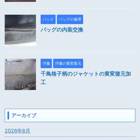
バック
バッグの修理
バッグの内装交換
洋服
洋服の黄変復元
千鳥格子柄のジャケットの黄変復元加
工
アーカイブ
2026年6月