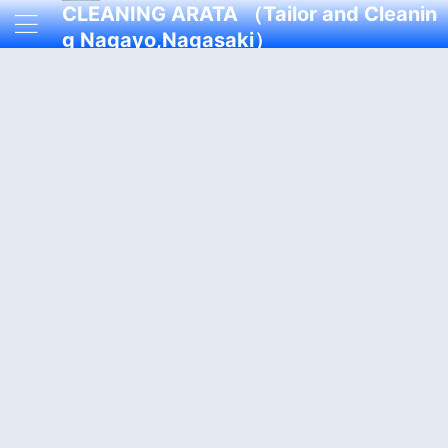
CLEANING ARATA （Tailor and Cleanin
g Nagayo,Nagasaki）
着心地が良くスタイリッシュなオーダースーツをフィッティン
グ、メンテナンスするテーラー＆クリーニング店