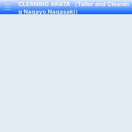
CLEANING ARATA （Tailor and Cleanin
g Nagayo,Nagasaki）
着心地が良くスタイリッシュなオーダースーツをフィッティン
グ、メンテナンスするテーラー＆クリーニング店